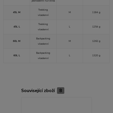
jednodenní turistika
Trekking
45L M
M
1184 g
vícedenní
Trekking
45L L
L
1254 g
vícedenní
Backpacking
60L M
M
1262 g
vícedenní
Backpacking
60L L
L
1320 g
vícedenní
Související zboží
8