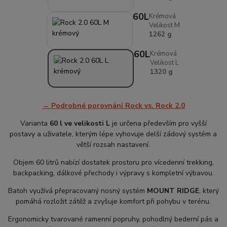
60L
Krémová
Velikost M
1262 g
60L
Krémová
Velikost L
1320 g
→ Podrobné porovnání Rock vs. Rock 2.0
Varianta
60 l ve velikosti L
je určena především pro vyšší
postavy a uživatele, kterým lépe vyhovuje delší zádový systém a
větší rozsah nastavení.
Objem 60 litrů nabízí dostatek prostoru pro vícedenní trekking,
backpacking, dálkové přechody i výpravy s kompletní výbavou.
Batoh využívá přepracovaný nosný systém
MOUNT RIDGE
, který
pomáhá rozložit zátěž a zvyšuje komfort při pohybu v terénu.
Ergonomicky tvarované ramenní popruhy, pohodlný bederní pás a