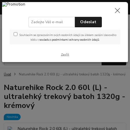
Máme otevřeno! Showroom v Českých Budějovicích – prohlédněte si
vybavení nebo vyzvedněte objednávku osobně.
0
ks
Odeslat
(Po-Pá, 9-14 hod.)
za
0 Kč
Souhlasím se zpracováním svých osobních údajů za účelem zaslání slevového
Menu
kódu v
souladu s podmínkami ochrany osobních údajů.
Zavřít
Hledat
Úvod
Naturehike Rock 2.0 60l (L) - ultralehký trekový batoh 1320g - krémový
Naturehike Rock 2.0 60l (L) -
ultralehký trekový batoh 1320g -
krémový
Novinka