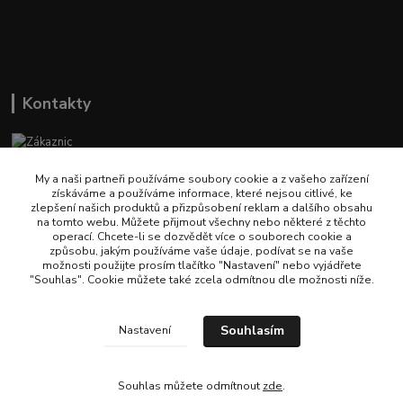
Kontakty
Zákaznická podpora Naturehike
(Po-Pá, 9-14 hod.)
My a naši partneři používáme soubory cookie a z vašeho zařízení
získáváme a používáme informace, které nejsou citlivé, ke
zlepšení našich produktů a přizpůsobení reklam a dalšího obsahu
info@naturehikecz.cz
na tomto webu. Můžete přijmout všechny nebo některé z těchto
operací. Chcete-li se dozvědět více o souborech cookie a
způsobu, jakým používáme vaše údaje, podívat se na vaše
možnosti použijte prosím tlačítko "Nastavení" nebo vyjádřete
"Souhlas". Cookie můžete také zcela odmítnou dle možnosti níže.
Souhlasím
Nastavení
© 2021–2026 Naturehikecz.cz. Všechna práva vyhrazena. Veškerý obsah webu
včetně fotografií podléhá ochraně autorského práva. Jakékoliv použití bez
souhlasu provozovatele je zakázáno.
Souhlas můžete odmítnout
zde
.
Vytvořeno na
Eshop-rychle.cz