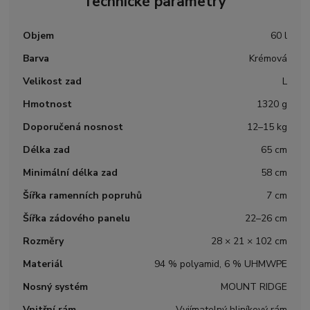
Technické parametry
Objem
60 l
Barva
Krémová
Velikost zad
L
Hmotnost
1320 g
Doporučená nosnost
12–15 kg
Délka zad
65 cm
Minimální délka zad
58 cm
Šířka ramenních popruhů
7 cm
Šířka zádového panelu
22–26 cm
Rozměry
28 × 21 × 102 cm
Materiál
94 % polyamid, 6 % UHMWPE
Nosný systém
MOUNT RIDGE
Vnitřní rám
Vyjímatelný hliníkový rám