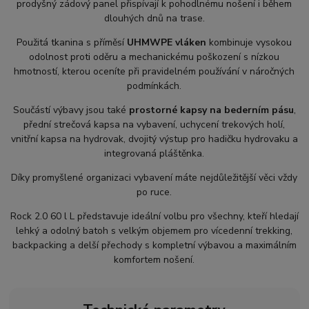
prodyšný zádový panel přispívají k pohodlnému nošení i během
dlouhých dnů na trase.
Použitá tkanina s příměsí
UHMWPE vláken
kombinuje vysokou
odolnost proti oděru a mechanickému poškození s nízkou
hmotností, kterou oceníte při pravidelném používání v náročných
podmínkách.
Součástí výbavy jsou také
prostorné kapsy na bederním pásu
,
přední strečová kapsa na vybavení, uchycení trekových holí,
vnitřní kapsa na hydrovak, dvojitý výstup pro hadičku hydrovaku a
integrovaná pláštěnka.
Díky promyšlené organizaci vybavení máte nejdůležitější věci vždy
po ruce.
Rock 2.0 60 l L představuje ideální volbu pro všechny, kteří hledají
lehký a odolný batoh s velkým objemem pro vícedenní trekking,
backpacking a delší přechody s kompletní výbavou a maximálním
komfortem nošení.