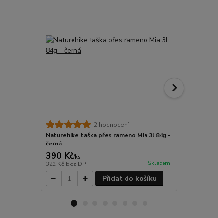
2 hodnocení
Naturehike taška přes rameno Mia 3l 84g -
Naturehike 
černá
světle šedá
390 Kč
390 Kč
/
ks
/
ks
Skladem
322 Kč
bez DPH
322 Kč
bez 
Přidat do košíku