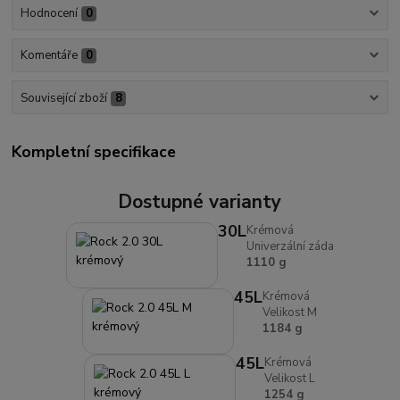
Hodnocení
0
Komentáře
0
Související zboží
8
Kompletní specifikace
Dostupné varianty
30L
Krémová
Univerzální záda
1110 g
45L
Krémová
Velikost M
1184 g
45L
Krémová
Velikost L
1254 g