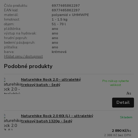
Číslo produktu:
6977465862297
EAN kód:
6977465862297
materiál:
polyamid + UHMWPE
hmotnost:
1 - 1,5 kg
objem:
51 - 70 l
pláštěnka:
ano
výstup na hydrovak:
ano
hrudní popruh:
ano
bederní pás/popruh:
ano
píšťalka:
ano
barva:
krémová
Hlídat cenu / dostupnost
Podobné produkty
Naturehike Rock 2.0 - ultralehký
Pro nákup vyberte
trekový batoh - šedý
velikost
/
ks
Detail
Naturehike Rock 2.0 60l (L) - ultralehký
Skladem
trekový batoh 1320g - šedý
2 890 Kč
/
ks
2 388 Kč
bez DPH