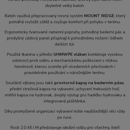
zbytečně velký batoh.
Batoh využívá přepracovaný nosný systém
MOUNT RIDGE
, který
pomáhá rozložit zátěž a zvyšuje komfort při pohybu v terénu.
Ergonomicky tvarované ramenní popruhy, pohodlný bederní pás a
prodyšný zádový panel přispívají k pohodlnému nošení i během
delších túr.
Použitá tkanina s příměsí
UHMWPE vláken
kombinuje vysokou
odolnost proti oděru a mechanickému poškození s nízkou
hmotností, kterou oceníte při vícedenních přechodech i
pravidelném používání v náročnějším terénu.
Součástí výbavy jsou také
prostorné kapsy na bederním pásu
,
přední strečová kapsa na vybavení, uchycení trekových holí,
vnitřní kapsa na hydrovak, dvojitý výstup pro hadičku hydrovaku a
integrovaná pláštěnka.
Díky promyšlené organizaci vybavení máte nejdůležitější věci vždy
po ruce.
Rock 2.0 45 l M představuje ideální volbu pro všechny, kteří