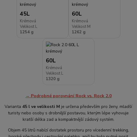
45L
60L
Krémová
Krémová
Velikost L
Velikost M
1254 g
1262 g
60L
Krémová
Velikost L
1320 g
→ Podrobné porovnání Rock vs. Rock 2.0
Varianta
45 l ve velikosti M
je určena především pro ženy, mladší
turisty nebo osoby s drobnější postavou, kterým lépe vyhovuje
kratší délka zad a kompaktnější zádový systém.
Objem 45 litrů nabízí dostatek prostoru pro vícedenní trekking,
horské přechody i cestování nalehko, aniž by bylo nutné nosit