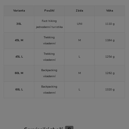
Varianta
Použití
Záda
Váha
Fast hiking
30L
UNI
1110 g
jednodenní turistika
Trekking
45L M
M
1184 g
vícedenní
Trekking
45L L
L
1254 g
vícedenní
Backpacking
60L M
M
1262 g
vícedenní
Backpacking
60L L
L
1320 g
vícedenní