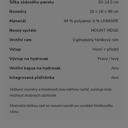
Šířka zádového panelu
20–24,5 cm
Rozměry
26 × 18 × 88 cm
Materiál
94 % polyamid, 6 % UHMWPE
Nosný systém
MOUNT RIDGE
Vnitřní rám
Vyjímatelný hliníkový rám
Vstup
Horní + přední
Výstup na hydrovak
Pravý / levý
Vnitřní kapsa na hydrovak
Ano
Integrovaná pláštěnka
Ano
Veškeré rozměry a hmotnosti jsou měřeny ručně, existuje tedy
možnost drobných odchylek.
Minimální délkou zad se rozumí rozměr po vyndání hliníkového
rámu.