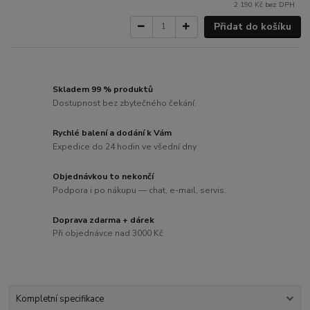
2 190 Kč
bez DPH
Přidat do košíku
Skladem 99 % produktů
Dostupnost bez zbytečného čekání.
Rychlé balení a dodání k Vám
Expedice do 24 hodin ve všední dny
Objednávkou to nekončí
Podpora i po nákupu — chat, e-mail, servis.
Doprava zdarma + dárek
Při objednávce nad 3000 Kč
Kompletní specifikace