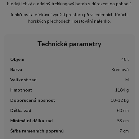
hledají lehký a odolný trekkingový batoh s důrazem na pohodlí,
funkčnost a efektivní využití prostoru při vícedenních túrách,
horských přechodech i cestování nalehko.
Technické parametry
Objem
45 l
Barva
Krémová
Velikost zad
M
Hmotnost
1184 g
Doporučená nosnost
10–12 kg
Délka zad
60 cm
Minimální délka zad
53 cm
Šířka ramenních popruhů
7 cm