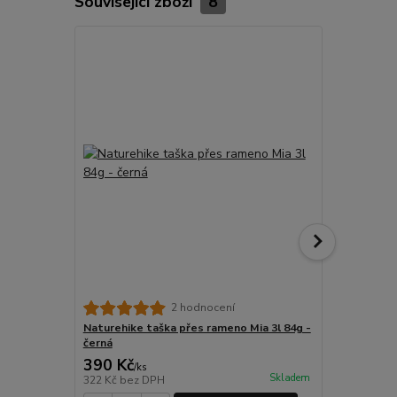
Související zboží
8
2 hodnocení
Naturehike taška přes rameno Mia 3l 84g -
Naturehike 
černá
světle šedá
390 Kč
390 Kč
/
ks
/
ks
Skladem
322 Kč
bez DPH
322 Kč
bez 