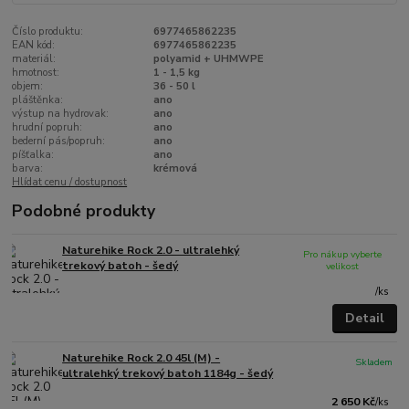
Číslo produktu:
6977465862235
EAN kód:
6977465862235
materiál:
polyamid + UHMWPE
hmotnost:
1 - 1,5 kg
objem:
36 - 50 l
pláštěnka:
ano
výstup na hydrovak:
ano
hrudní popruh:
ano
bederní pás/popruh:
ano
píšťalka:
ano
barva:
krémová
Hlídat cenu / dostupnost
Podobné produkty
Naturehike Rock 2.0 - ultralehký
Pro nákup vyberte
trekový batoh - šedý
velikost
/
ks
Detail
Naturehike Rock 2.0 45l (M) -
Skladem
ultralehký trekový batoh 1184g - šedý
2 650 Kč
/
ks