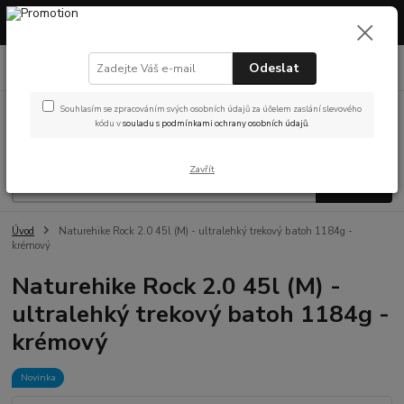
Máme otevřeno! Showroom v Českých Budějovicích – prohlédněte si
vybavení nebo vyzvedněte objednávku osobně.
0
ks
Odeslat
(Po-Pá, 9-14 hod.)
za
0 Kč
Souhlasím se zpracováním svých osobních údajů za účelem zaslání slevového
Menu
kódu v
souladu s podmínkami ochrany osobních údajů.
Zavřít
Hledat
Úvod
Naturehike Rock 2.0 45l (M) - ultralehký trekový batoh 1184g -
krémový
Naturehike Rock 2.0 45l (M) -
ultralehký trekový batoh 1184g -
krémový
Novinka