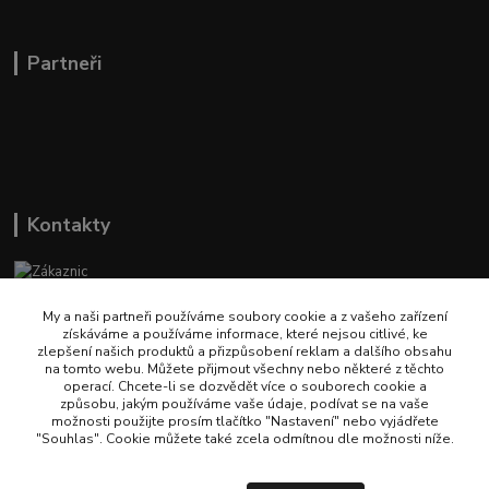
Partneři
Kontakty
Zákaznická podpora Naturehike
(Po-Pá, 9-14 hod.)
My a naši partneři používáme soubory cookie a z vašeho zařízení
získáváme a používáme informace, které nejsou citlivé, ke
zlepšení našich produktů a přizpůsobení reklam a dalšího obsahu
info@naturehikecz.cz
na tomto webu. Můžete přijmout všechny nebo některé z těchto
operací. Chcete-li se dozvědět více o souborech cookie a
způsobu, jakým používáme vaše údaje, podívat se na vaše
možnosti použijte prosím tlačítko "Nastavení" nebo vyjádřete
"Souhlas". Cookie můžete také zcela odmítnou dle možnosti níže.