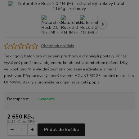
Ohodnotit produkt
Trekingový batoh pro vícedenní přechody a drobnější postavy. Přináší
vyvážený poměr mezi objemem, hmotností a komfortem nošení. Díky
velikosti zad M je vhodný zejména pro ženy a uživatele s menší
postavou. Přepracovaný nosný systém MOUNT RIDGE, odolný materiál s
UHMWPE vlákny a promyšlená organizace
celý popis
Dostupnost
Skladem
2 650 Kč
/
ks
2 190 Kč
bez DPH
Přidat do košíku