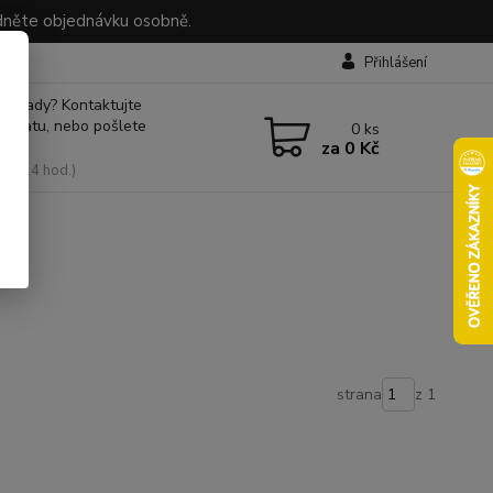
dněte objednávku osobně.
Přihlášení
 si rady? Kontaktujte
 chatu, nebo pošlete
0
ks
za
0 Kč
, 9-14 hod.)
strana
z 1