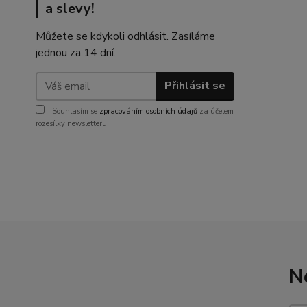
a slevy!
Můžete se kdykoli odhlásit. Zasíláme
jednou za 14 dní.
Přihlásit se
Souhlasím se
zpracováním osobních údajů
za účelem
rozesílky newsletteru.
N