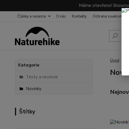
Máme otevřeno! Showroom
Články a recenze
O nás
Kontakty
Ochrana soukromí
Úvod
Č
Kategorie
Novi
Testy a recenze
Novinky
Nejnov
Štítky