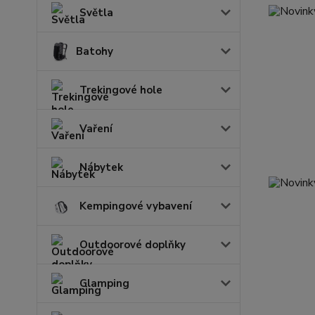
Světla
Batohy
Trekingové hole
Vaření
Nábytek
Kempingové vybavení
Outdoorové doplňky
Glamping