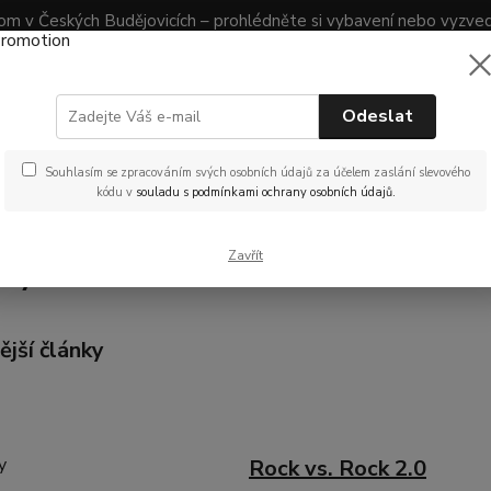
 v Českých Budějovicích – prohlédněte si vybavení nebo vyzve
Obchodní podmínky
Vrácení zboží
Reklamace
Nevíte
Odeslat
nás na
Hledat
mail.
(Po-Pá
Souhlasím se zpracováním svých osobních údajů za účelem zaslání slevového
kódu v
souladu s podmínkami ochrany osobních údajů.
lánky a recenze
Novinky
Zavřít
nky
ější články
Rock vs. Rock 2.0