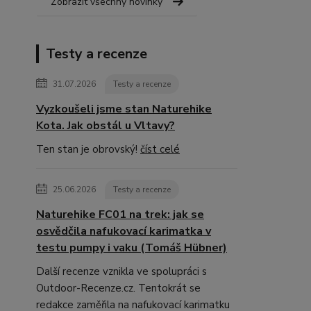
Zobrazit všechny novinky
Testy a recenze
31.07.2026
Testy a recenze
Vyzkoušeli jsme stan Naturehike
Kota. Jak obstál u Vltavy?
Ten stan je obrovský!
číst celé
25.06.2026
Testy a recenze
Naturehike FC01 na trek: jak se
osvědčila nafukovací karimatka v
testu pumpy i vaku (Tomáš Hübner)
Další recenze vznikla ve spolupráci s
Outdoor-Recenze.cz. Tentokrát se
redakce zaměřila na nafukovací karimatku