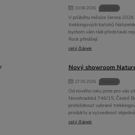
10
.
06
.
2026
Novinky
V průběhu měsíce června 2026
trekkingových batohů Naturehik
bychom vám rádi představili nejd
Rock přinášejí.
celý článek
Nový showroom Natureh
27
.
05
.
2026
Novinky
Od nového roku jsme pro vás o
Novohradská 746/15, České Bud
prohlédnout vybrané trekkingov
produkty a vyzvednout objedná
celý článek