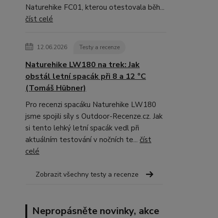
Naturehike FC01, kterou otestovala běh...
číst celé
12.06.2026
Testy a recenze
Naturehike LW180 na trek: Jak
obstál letní spacák při 8 a 12 °C
(Tomáš Hübner)
Pro recenzi spacáku Naturehike LW180
jsme spojili síly s Outdoor-Recenze.cz. Jak
si tento lehký letní spacák vedl při
aktuálním testování v nočních te...
číst
celé
Zobrazit všechny testy a recenze
Nepropásněte novinky, akce