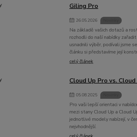
Giling Pro
26
.
05
.
2026
Novinky
Na základě vašich dotazů a ros
rozhodli do naší nabídky zařadi
usnadnili výběr, podívali jsme s
článku si představíme její konstr
celý článek
Cloud Up Pro vs. Cloud
05
.
08
.
2025
Novinky
Pro vaši lepší orientaci v nabídc
mezi stany Cloud Up a Cloud Up
jednotlivé modely nabízejí, v čem
nejvhodnější.
celý článek