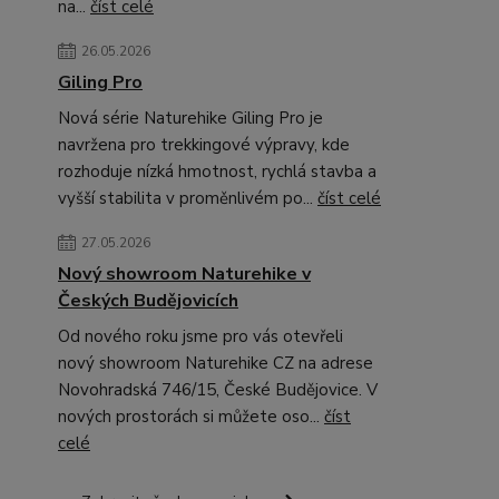
na...
číst celé
26.05.2026
Giling Pro
Nová série Naturehike Giling Pro je
navržena pro trekkingové výpravy, kde
rozhoduje nízká hmotnost, rychlá stavba a
vyšší stabilita v proměnlivém po...
číst celé
27.05.2026
Nový showroom Naturehike v
Českých Budějovicích
Od nového roku jsme pro vás otevřeli
nový showroom Naturehike CZ na adrese
Novohradská 746/15, České Budějovice. V
nových prostorách si můžete oso...
číst
celé