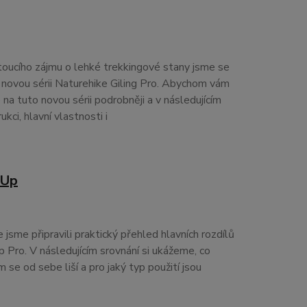
toucího zájmu o lehké trekkingové stany jsme se
t novou sérii Naturehike Giling Pro. Abychom vám
e na tuto novou sérii podrobněji a v následujícím
ukci, hlavní vlastnosti i
 Up
e jsme připravili praktický přehled hlavních rozdílů
 Pro. V následujícím srovnání si ukážeme, co
 se od sebe liší a pro jaký typ použití jsou