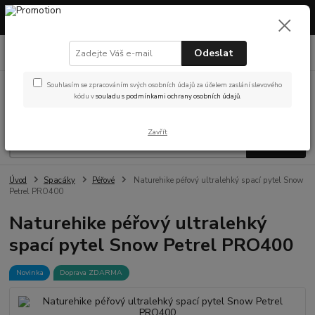
Máme otevřeno! Showroom v Českých Budějovicích – prohlédněte si
vybavení nebo vyzvedněte objednávku osobně.
0
ks
Odeslat
(Po-Pá, 9-14 hod.)
za
0 Kč
Souhlasím se zpracováním svých osobních údajů za účelem zaslání slevového
Menu
kódu v
souladu s podmínkami ochrany osobních údajů.
Zavřít
Hledat
Úvod
Spacáky
Péřové
Naturehike péřový ultralehký spací pytel Snow
Petrel PRO400
Naturehike péřový ultralehký
spací pytel Snow Petrel PRO400
Novinka
Doprava ZDARMA