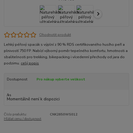
Ohodnotit produkt
Lehký péřový spacák s výplní z 90 % RDS certifikovaného husího peří a
plnivostí 750 FP. Nabízí výborný poměr tepelného komfortu, hmotnosti a
sbalitelnosti pro trekking, bikepacking i vícedenní přechody od jara do
podzimu.
celý popis
Dostupnost
Pro nákup vyberte velikost
/
ks
Momentálně není k dispozici
Číslo produktu:
CNK2650WS012
Hlídat cenu / dostupnost