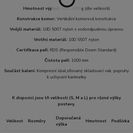
Hmotnost výplně:
350 - 400 g (dle velikosti)
Konstrukce komor:
Vertikální komorová konstrukce
Vnější materiál:
10D 500T nylon s vodoodpudivou úpravou
Vnitřní materiál:
10D 550T nylon
Certifikace peří:
RDS (Responsible Down Standard)
Čistota peří:
1000 mm
Součást balení:
Kompresní obal,síťovaný skladovací vak, popruhy
k uchycení karimatky
K dispozici jsou tři velikosti (S, M a L) pro různé výšky
postavy.
Doporučená
Velikost
Rozměry
Hmotnost
Podšívka
výška