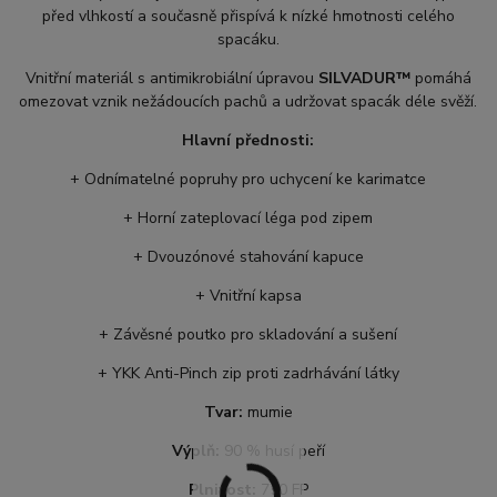
před vlhkostí a současně přispívá k nízké hmotnosti celého
spacáku.
Vnitřní materiál s antimikrobiální úpravou
SILVADUR™
pomáhá
omezovat vznik nežádoucích pachů a udržovat spacák déle svěží.
Hlavní přednosti:
+ Odnímatelné popruhy pro uchycení ke karimatce
+ Horní zateplovací léga pod zipem
+ Dvouzónové stahování kapuce
+ Vnitřní kapsa
+ Závěsné poutko pro skladování a sušení
+ YKK Anti-Pinch zip proti zadrhávání látky
Tvar:
mumie
Výplň:
90 % husí peří
Plnivost:
750 FP