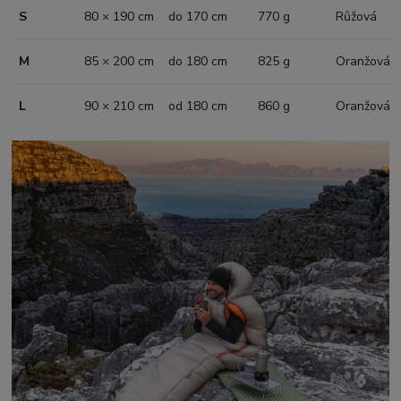
S
80 × 190 cm
do 170 cm
770 g
Růžová
M
85 × 200 cm
do 180 cm
825 g
Oranžová
L
90 × 210 cm
od 180 cm
860 g
Oranžová