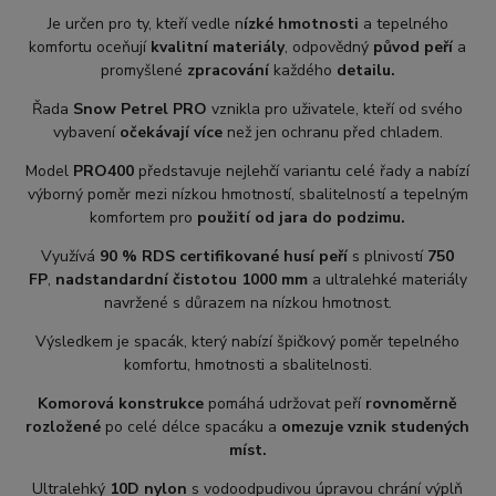
Je určen pro ty, kteří vedle n
ízké hmotnosti
a tepelného
komfortu oceňují
kvalitní materiály
, odpovědný
původ peří
a
promyšlené
zpracování
každého
detailu.
Řada
Snow Petrel PRO
vznikla pro uživatele, kteří od svého
vybavení
očekávají více
než jen ochranu před chladem.
Model
PRO400
představuje nejlehčí variantu celé řady a nabízí
výborný poměr mezi nízkou hmotností, sbalitelností a tepelným
komfortem pro
použití od jara do podzimu.
Využívá
90 % RDS certifikované husí peří
s plnivostí
750
FP
,
nadstandardní čistotou 1000 mm
a ultralehké materiály
navržené s důrazem na nízkou hmotnost.
Výsledkem je spacák, který nabízí špičkový poměr tepelného
komfortu, hmotnosti a sbalitelnosti.
Komorová konstrukce
pomáhá udržovat peří
rovnoměrně
rozložené
po celé délce spacáku a
omezuje vznik studených
míst.
Ultralehký
10D nylon
s vodoodpudivou úpravou chrání výplň