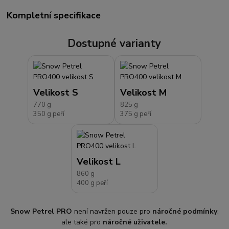
Kompletní specifikace
Dostupné varianty
Velikost S
Velikost M
770 g
825 g
350 g peří
375 g peří
Velikost L
860 g
400 g peří
Snow Petrel PRO
není navržen pouze pro
náročné podmínky
,
ale také pro
náročné uživatele.