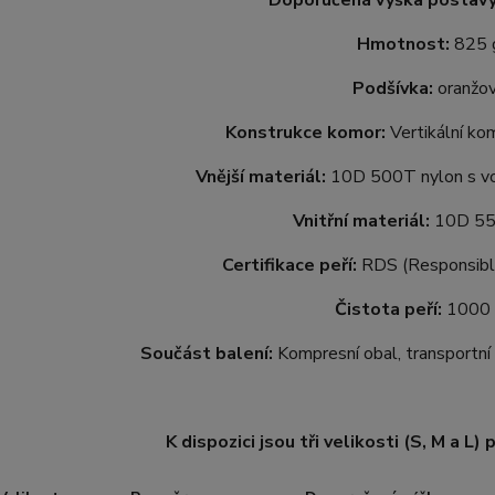
Doporučená výška postavy
Hmotnost:
825 
Podšívka:
oranžo
Konstrukce komor:
Vertikální ko
Vnější materiál:
10D 500T nylon s vo
Vnitřní materiál:
10D 55
Certifikace peří:
RDS (Responsibl
Čistota peří:
1000
Součást balení:
Kompresní obal, transportní 
K dispozici jsou tři velikosti (S, M a L)