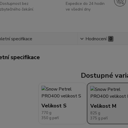
Dostupnost bez
Expedice do 24 hodin
zbytečného čekání.
ve všední dny
etní specifikace
Hodnocení
0
tní specifikace
Dostupné vari
Velikost S
Velikost M
770 g
825 g
350 g peří
375 g peří