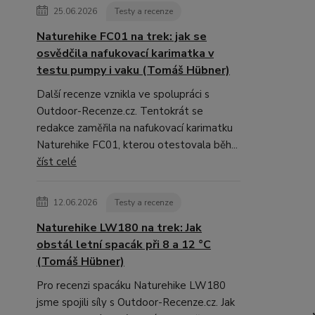
25.06.2026
Testy a recenze
Naturehike FC01 na trek: jak se
osvědčila nafukovací karimatka v
testu pumpy i vaku (Tomáš Hübner)
Další recenze vznikla ve spolupráci s
Outdoor-Recenze.cz. Tentokrát se
redakce zaměřila na nafukovací karimatku
Naturehike FC01, kterou otestovala běh...
číst celé
12.06.2026
Testy a recenze
Naturehike LW180 na trek: Jak
obstál letní spacák při 8 a 12 °C
(Tomáš Hübner)
Pro recenzi spacáku Naturehike LW180
jsme spojili síly s Outdoor-Recenze.cz. Jak