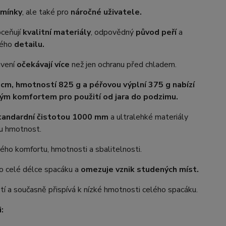
mínky
, ale také pro
náročné uživatele.
ceňují
kvalitní materiály
, odpovědný
původ peří
a
dého
detailu.
avení
očekávají více
než jen ochranu před chladem.
 cm, hmotností 825 g a péřovou výplní 375 g nabízí
ným komfortem pro použití od jara do podzimu.
tandardní čistotou 1000 mm
a ultralehké materiály
ou hmotnost.
ého komfortu, hmotnosti a sbalitelnosti.
o celé délce spacáku a
omezuje vznik studených míst.
í a současně přispívá k nízké hmotnosti celého spacáku.
: