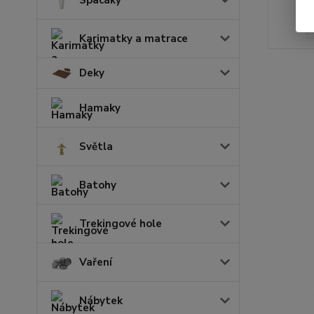
Karimatky a matrace
Deky
Hamaky
Světla
Batohy
Trekingové hole
Vaření
Nábytek