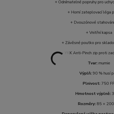
+ Odnímatelné popruhy pro uchyc
+ Horní zateplovací léga 
+ Dvouzónové stahování
+ Vnitřní kapsa
+ Závěsné poutko pro skladov
+ YKK Anti-Pinch zip proti zad
Tvar:
mumie
Výplň:
90 % husí p
Plnivost:
750 F
Hmotnost výplně:
3
Rozměry:
85 × 200