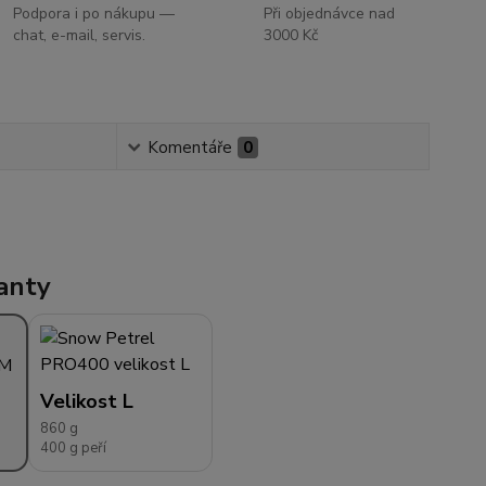
Podpora i po nákupu —
Při objednávce nad
chat, e-mail, servis.
3000 Kč
Komentáře
0
anty
Velikost L
860 g
400 g peří