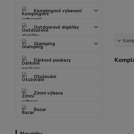
Kempingové vybavení
Outdoorové doplňky
Kompl
Glamping
Komple
Dárkové poukazy
Otužování
Zimní výbava
Bazar
Novinky