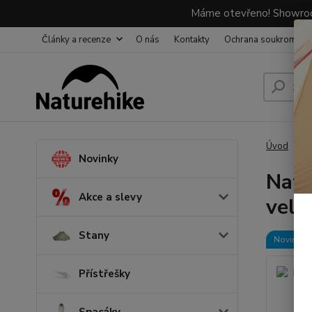
Máme otevřeno! Showroom
Články a recenze
O nás
Kontakty
Ochrana soukromí
Úvod
N
Novinky
Natu
Akce a slevy
vel.
Stany
Novinka
Přístřešky
Spacáky