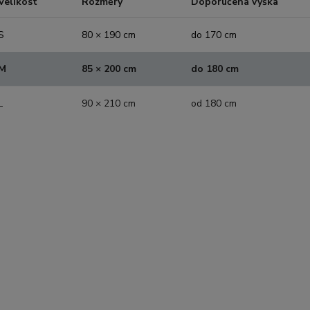
Velikost
Rozměry
Doporučená výška
S
80 × 190 cm
do 170 cm
M
85 × 200 cm
do 180 cm
L
90 × 210 cm
od 180 cm