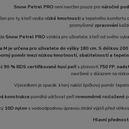
Snow Petrel PRO
není navržen pouze pro
náročné pod
rčen pro ty, kteří vedle n
ízké hmotnosti
a tepelného komfortu o
promyšlené
zpracování
kaž
da
Snow Petrel PRO
vznikla pro uživatele, kteří od svého vyb
a M je určena pro uživatele do výšky 180 cm. S délkou 200
borný poměr mezi nízkou hmotností, sbalitelností a tepel
vá
90 % RDS certifikované husí peří
s plnivostí
750 FP
,
nads
navržené s důrazem na nízk
Výsledkem je spacák, který nabízí špičkový poměr tepeln
á konstrukce
pomáhá udržovat peří
rovnoměrně rozložené
p
hký
10D nylon
s vodoodpudivou úpravou chrání výplň před vlhkost
Hlavní přednosti