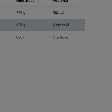
Hmotnost
Podšívka
770 g
Růžová
825 g
Oranžová
860 g
Oranžová