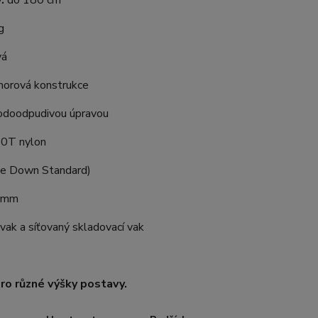
:
do 180 cm
g
vá
morová konstrukce
doodpudivou úpravou
0T nylon
e Down Standard)
 mm
vak a síťovaný skladovací vak
 pro různé výšky postavy.