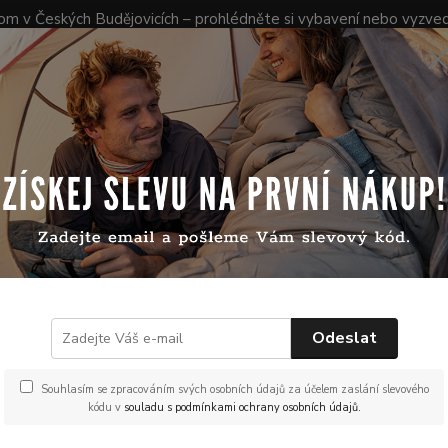
 v Českých Budějovicích – prohlédněte si vybavení nebo vyzve
Obchodní podmínky
Vrácení zboží
Reklamace
Nevíte
nás na
Hledat
mail.
(Po-Pá
aturehike péřový ultralehký spací pytel Snow Petrel PRO400 vel. M - 825g
rehike péřový ultralehký spací
 M - 825g
Odeslat
Doprava ZDARMA
Lehký 
Souhlasím se zpracováním svých osobních údajů za účelem zaslání slevového
certif
kódu v
souladu s podmínkami ochrany osobních údajů.
a péřo