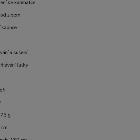
ení ke karimatce
pod zipem
 kapuce
ání a sušení
rhávání látky
eří
P
75 g
 cm