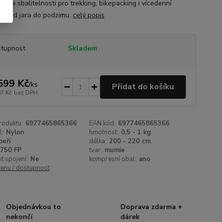
ti a sbalitelnosti pro trekking, bikepacking i vícedenní
dy od jara do podzimu.
celý popis
tupnost
Skladem
599 Kč
/
ks
Přidat do košíku
07 Kč
bez DPH
roduktu:
6977465865366
EAN kód:
6977465865366
l:
Nylon
hmotnost:
0,5 - 1 kg
peří
délka:
200 - 220 cm
750 FP
tvar:
mumie
 spojení:
Ne
kompresní obal:
ano
cenu / dostupnost
Objednávkou to
Doprava zdarma +
nekončí
dárek