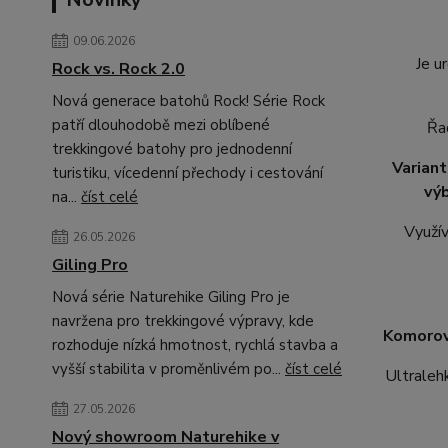
09.06.2026
Je u
Rock vs. Rock 2.0
Nová generace batohů Rock! Série Rock
patří dlouhodobě mezi oblíbené
Řa
trekkingové batohy pro jednodenní
Variant
turistiku, vícedenní přechody i cestování
vý
na...
číst celé
Využí
26.05.2026
Giling Pro
Nová série Naturehike Giling Pro je
navržena pro trekkingové výpravy, kde
Komorov
rozhoduje nízká hmotnost, rychlá stavba a
vyšší stabilita v proměnlivém po...
číst celé
Ultrale
27.05.2026
Nový showroom Naturehike v