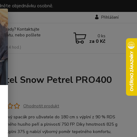
dněte objednávku osobně.
Přihlášení
 si rady? Kontaktujte
 chatu, nebo pošlete
0
ks
za
0 Kč
, 9-14 hod.)
 pytel Snow Petrel PRO400
Ohodnotit produkt
péřový spacák pro uživatele do 180 cm s výplní z 90 % RDS
ikovaného husího peří a plnivostí 750 FP. Díky hmotnosti 825 g
vé výplni 375 g nabízí výborný poměr tepelného komfortu,