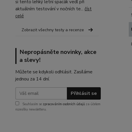
si tento lehký letní spacák vedl při
aktuálním testování v nočních te...
číst
celé
Zobrazit všechny testy a recenze
Nepropásněte novinky, akce
a slevy!
Můžete se kdykoli odhlásit. Zasíláme
jednou za 14 dní.
Přihlásit se
Souhlasím se
zpracováním osobních údajů
za účelem
rozesílky newsletteru.