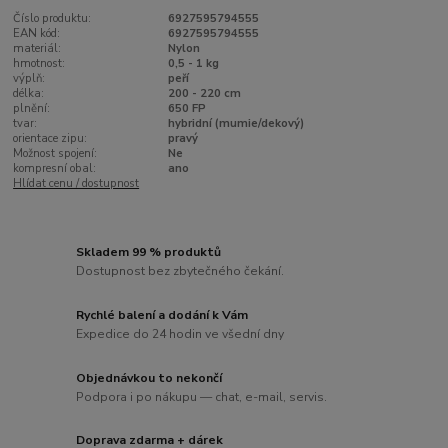
Číslo produktu:
6927595794555
EAN kód:
6927595794555
materiál:
Nylon
hmotnost:
0,5 - 1 kg
výplň:
peří
délka:
200 - 220 cm
plnění:
650 FP
tvar:
hybridní (mumie/dekový)
orientace zipu:
pravý
Možnost spojení:
Ne
kompresní obal:
ano
Hlídat cenu / dostupnost
Skladem 99 % produktů
Dostupnost bez zbytečného čekání.
Rychlé balení a dodání k Vám
Expedice do 24 hodin ve všední dny
Objednávkou to nekončí
Podpora i po nákupu — chat, e-mail, servis.
Doprava zdarma + dárek