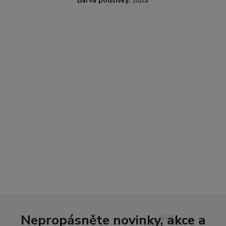
Barva podšívky:
žlutá
Nepropásněte novinky, akce a