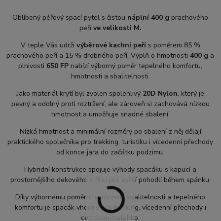
Oblíbený péřový spací pytel s čistou
náplní 400 g
prachového
peří
ve velikosti M.
V teple Vás udrží
výběrové kachní peří
s poměrem 85 %
prachového peří a 15 % drobného peří. Výplň o hmotnosti
400 g
a
plnivosti
650 FP
nabízí výborný poměr tepelného komfortu,
hmotnosti a sbalitelnosti.
Jako materiál krytí byl zvolen spolehlivý
20D Nylon
, který je
pevný a odolný proti roztržení, ale zároveň si zachovává nízkou
hmotnost a umožňuje snadné sbalení.
Nízká hmotnost a minimální rozměry po sbalení z něj dělají
praktického společníka pro trekking, turistiku i vícedenní přechody
od konce jara do začátku podzimu.
Hybridní konstrukce spojuje výhody spacáku s kapucí a
prostornějšího dekového střihu pro vyšší pohodlí během spánku.
Díky výbornému poměru hmotnosti, sbalitelnosti a tepelného
komfortu je spacák vhodný pro trekking, vícedenní přechody i
cestování nalehko.