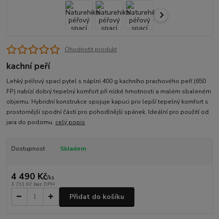
Ohodnotit produkt
kachní peří
Lehký péřový spací pytel s náplní 400 g kachního prachového peří (650
FP) nabízí dobrý tepelný komfort při nízké hmotnosti a malém sbaleném
objemu. Hybridní konstrukce spojuje kapuci pro lepší tepelný komfort s
prostornější spodní částí pro pohodlnější spánek. Ideální pro použití od
jara do podzimu.
celý popis
Dostupnost
Skladem
4 490 Kč
/
ks
3 711 Kč
bez DPH
Přidat do košíku