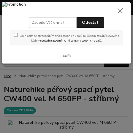
Máme otevřeno! Showroom v Českých Budějovicích – prohlédněte si
vybavení nebo vyzvedněte objednávku osobně.
0
ks
Odeslat
(Po-Pá, 9-14 hod.)
za
0 Kč
Souhlasím se zpracováním svých osobních údajů za účelem zaslání slevového
Menu
kódu v
souladu s podmínkami ochrany osobních údajů.
Zavřít
Hledat
Úvod
Naturehike péřový spací pytel CW400 vel. M 650FP - stříbrný
Naturehike péřový spací pytel
CW400 vel. M 650FP - stříbrný
Doprava ZDARMA