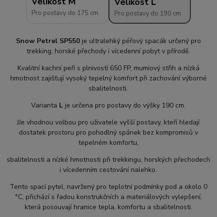
Velikost M
Velikost L
Pro postavy do 175 cm
Pro postavy do 190 cm
Snow Petrel SP550
je ultralehký péřový spacák určený pro
trekking, horské přechody i vícedenní pobyt v přírodě.
Kvalitní kachní peří s plnivostí 650 FP, mumiový střih a nízká
hmotnost zajišťují vysoký tepelný komfort při zachování výborné
sbalitelnosti.
Varianta
L
je určena pro postavy do výšky 190 cm.
JJe vhodnou volbou pro uživatele vyšší postavy, kteří hledají
dostatek prostoru pro pohodlný spánek bez kompromisů v
tepelném komfortu,
sbalitelnosti a nízké hmotnosti při trekkingu, horských přechodech
i vícedenním cestování nalehko.
Tento spací pytel, navržený pro teplotní podmínky pod a okolo 0
°C, přichází s řadou konstrukčních a materiálových vylepšení,
která posouvají hranice tepla, komfortu a sbalitelnosti.