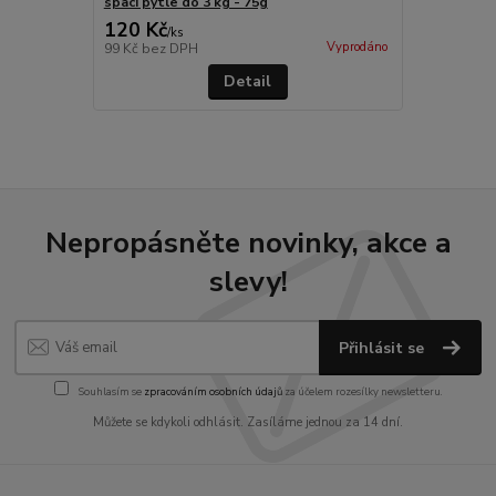
spací pytle do 3 kg - 75g
120 Kč
/
ks
Vyprodáno
99 Kč
bez DPH
Detail
Nepropásněte novinky, akce a
slevy!
Přihlásit se
Souhlasím se
zpracováním osobních údajů
za účelem rozesílky newsletteru.
Můžete se kdykoli odhlásit. Zasíláme jednou za 14 dní.