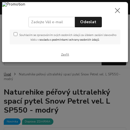
Máme otevřeno! Showroom v Českých Budějovicích – prohlédněte si
vybavení nebo vyzvedněte objednávku osobně.
0
ks
Odeslat
(Po-Pá, 9-14 hod.)
za
0 Kč
Souhlasím se zpracováním svých osobních údajů za účelem zaslání slevového
Menu
kódu v
souladu s podmínkami ochrany osobních údajů.
Zavřít
Hledat
Úvod
Naturehike péřový ultralehký spací pytel Snow Petrel vel. L SP550 -
modrý
Naturehike péřový ultralehký
spací pytel Snow Petrel vel. L
SP550 - modrý
Novinka
Doprava ZDARMA