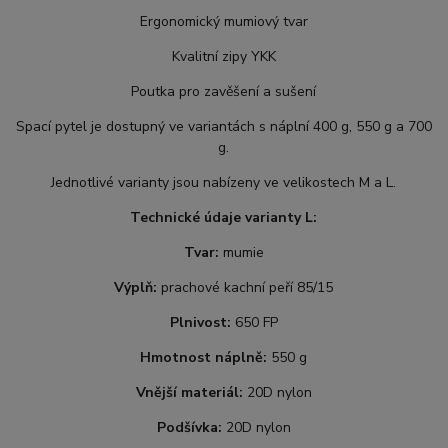
Ergonomický mumiový tvar
Kvalitní zipy YKK
Poutka pro zavěšení a sušení
Spací pytel je dostupný ve variantách s náplní 400 g, 550 g a 700
g.
Jednotlivé varianty jsou nabízeny ve velikostech M a L.
Technické údaje varianty L:
Tvar:
mumie
Výplň:
prachové kachní peří 85/15
Plnivost:
650 FP
Hmotnost náplně:
550 g
Vnější materiál:
20D nylon
Podšívka:
20D nylon