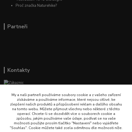
Proč značka Naturehike?
Partneři
Kontakty
Zákaznická podpora Naturehike
(Po-Pá, 9-14 hod.)
My a naši partneři používáme soubory cookie a z vašeho zařízení
získáváme a používáme informace, které nejsou citlivé, ke
zlepšení našich produktů a přizpůsobení reklam a dalšího obsahu
info@naturehikecz.cz
na tomto webu. Můžete přijmout všechny nebo některé z těchto
operací. Chcete-li se dozvědět více o souborech cookie a
způsobu, jakým používáme vaše údaje, podívat se na vaše
možnosti použijte prosím tlačítko "Nastavení" nebo vyjádřete
"Souhlas". Cookie můžete také zcela odmítnou dle možnosti níže.