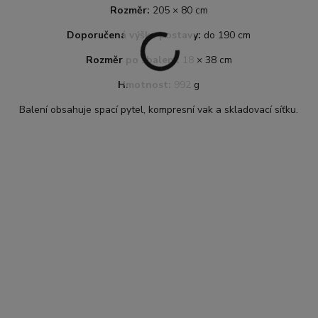
Rozměr:
205 × 80 cm
Doporučená výška postavy:
do 190 cm
Rozměr po sbalení:
18 × 38 cm
Hmotnost:
992 g
Balení obsahuje spací pytel, kompresní vak a skladovací síťku.