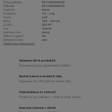
Číslo produktu:
6977465866035
EAN kód:
6977465866035
materiál:
Nylon
hmotnost:
0,5 - 1 kg
výplň:
peří
délka:
200 - 220 cm
plnění:
650 FP
tvar:
mumie
orientace zipu:
pravý
Možnost spojení:
Ne
kompresní obal:
ano
Hlídat cenu / dostupnost
Skladem 99 % produktů
Dostupnost bez zbytečného čekání.
Rychlé balení a dodání k Vám
Expedice do 24 hodin ve všední dny
Objednávkou to nekončí
Podpora i po nákupu — chat, e-mail, servis.
Doprava zdarma + dárek