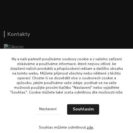
Kontakty
Zákaznická podpora Naturehike
(Po-Pá, 9-14 hod.)
My a naši partneři používáme soubory cookie a z vašeho zařízení
získáváme a používáme informace, které nejsou citlivé, ke
zlepšení našich produktů a přizpůsobení reklam a dalšího obsahu
info@naturehikecz.cz
na tomto webu. Můžete přijmout všechny nebo některé z těchto
operací. Chcete-li se dozvědět více o souborech cookie a
způsobu, jakým používáme vaše údaje, podívat se na vaše
možnosti použijte prosím tlačítko "Nastavení" nebo vyjádřete
"Souhlas". Cookie můžete také zcela odmítnou dle možnosti níže.
Souhlasím
Nastavení
© 2021–2026 Naturehikecz.cz. Všechna práva vyhrazena. Veškerý obsah webu
včetně fotografií podléhá ochraně autorského práva. Jakékoliv použití bez
souhlasu provozovatele je zakázáno.
Souhlas můžete odmítnout
zde
.
Vytvořeno na
Eshop-rychle.cz