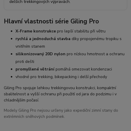
delších trekkingových výpravách.
Hlavní vlastnosti série Giling Pro
X-Frame konstrukce
pro lepší stabilitu při větru
rychlá a jednoduchá stavba
díky propojenému tropiku s
vnitřním stanem
silikonizovaný 20D nylon
pro nízkou hmotnost a ochranu
proti dešti
promyšlené větrání
pomáhá omezovat kondenzaci
vhodné pro trekking, bikepacking i delší přechody
Giling Pro spojuje lehkou trekkingovou konstrukci, kompaktní
sbalitelnost a vyšší ochranu při použití od jara do podzimu i v
chladnějším počasí.
Modely Giling Pro nejsou určeny jako expediční zimní stany do
extrémních sněhových podmínek.