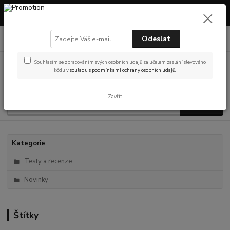
Máme otevřeno! Showroom v Českých Budějovicích – prohlédněte si
vybavení nebo vyzvedněte objednávku osobně.
0
ks
Odeslat
(Po-Pá, 9-14 hod.)
za
0 Kč
Souhlasím se zpracováním svých osobních údajů za účelem zaslání slevového
Menu
kódu v
souladu s podmínkami ochrany osobních údajů.
Zavřít
Hledat
Kategorie
Testy a recenze
Novinky
Štítky