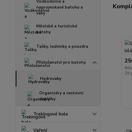
Voděodolné a
Komple
nepromokavé batohy a
vaky
Městské a turistické
batohy
Tašky, ledvinky a pouzdra
25
Příslušenství pro batohy
Bílá
29 
Hydrovaky
Organizéry a cestovní
doplňky
Trekingové hole
Vaření
Dí