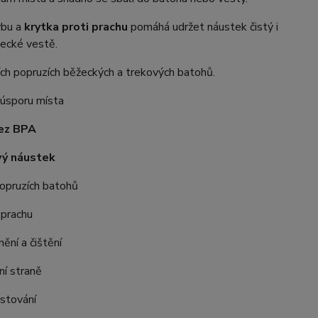
ybu a
krytka proti prachu
pomáhá udržet náustek čistý i
žecké vestě.
ích popruzích běžeckých a trekových batohů.
úsporu místa
bez BPA
vý náustek
popruzích batohů
 prachu
ění a čištění
ní straně
stování