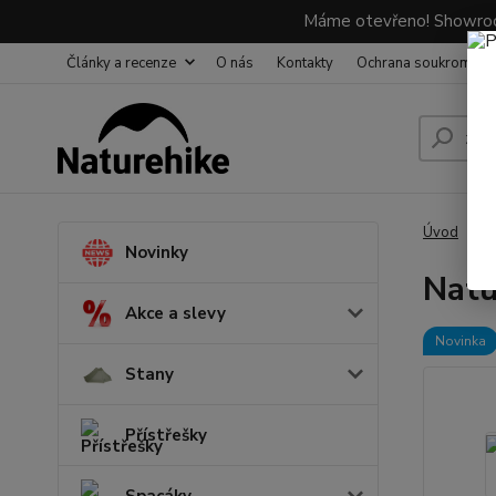
Máme otevřeno! Showroom
Články a recenze
O nás
Kontakty
Ochrana soukromí
Úvod
B
Novinky
Natu
Akce a slevy
Novinka
Stany
Přístřešky
Spacáky