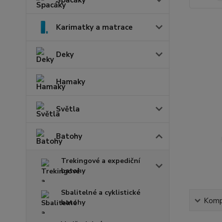
Karimatky a matrace
Deky
Hamaky
Světla
Batohy
Trekingové a expediční
batohy
Sbalitelné a cyklistické
Kompl
batohy