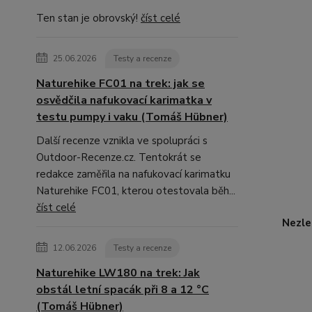
Ten stan je obrovský!
číst celé
25.06.2026
Testy a recenze
Naturehike FC01 na trek: jak se
osvědčila nafukovací karimatka v
testu pumpy i vaku (Tomáš Hübner)
Další recenze vznikla ve spolupráci s
Outdoor-Recenze.cz. Tentokrát se
redakce zaměřila na nafukovací karimatku
Naturehike FC01, kterou otestovala běh...
číst celé
Nezle
12.06.2026
Testy a recenze
Naturehike LW180 na trek: Jak
obstál letní spacák při 8 a 12 °C
(Tomáš Hübner)