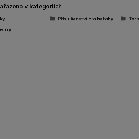
zařazeno v kategoriích
ky
Příslušenství pro batohy
Ter
ovaky