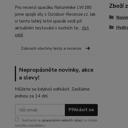
Zboží 
Pro recenzi spacáku Naturehike LW180
jsme spojili síly s Outdoor-Recenze.cz. Jak
Novin
si tento lehký letní spacák vedl při
Hydr
aktuálním testování v nočních te...
číst
celé
Zobrazit všechny testy a recenze
Nepropásněte novinky, akce
a slevy!
Můžete se kdykoli odhlásit. Zasíláme
jednou za 14 dní.
Přihlásit se
Souhlasím se
zpracováním osobních údajů
za účelem
rozesílky newsletteru.