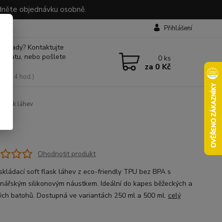
dněte objednávku osobně.
Přihlášení
 si rady? Kontaktujte
 chatu, nebo pošlete
0
ks
za
0 Kč
, 9-14 hod.)
Flask láhev
Ohodnotit produkt
skládací soft flask láhev z eco-friendly TPU bez BPA s
inářským silikonovým náustkem. Ideální do kapes běžeckých a
ých batohů. Dostupná ve variantách 250 ml a 500 ml.
celý