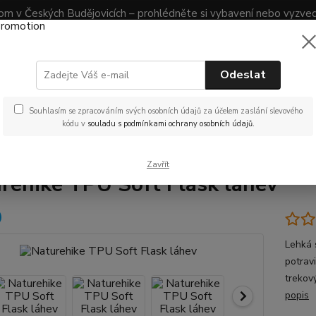
 v Českých Budějovicích – prohlédněte si vybavení nebo vyzve
Obchodní podmínky
Vrácení zboží
Reklamace
Nevíte
Odeslat
nás na
Hledat
mail.
(Po-Pá
Souhlasím se zpracováním svých osobních údajů za účelem zaslání slevového
kódu v
souladu s podmínkami ochrany osobních údajů.
atohy
Příslušenství pro batohy
Hydrovaky
Naturehike TPU Soft 
Zavřít
rehike TPU Soft Flask láhev
Lehká 
potrav
trekov
popis