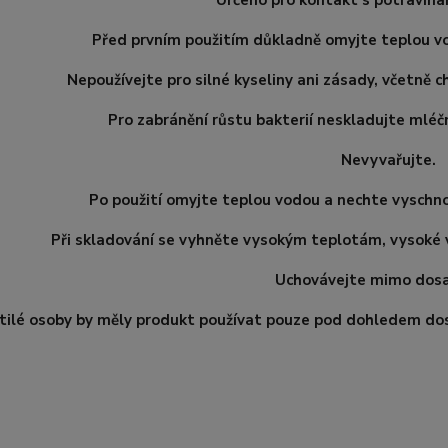
Určeno pro kontakt s potravina
Před prvním použitím důkladně omyjte teplou v
Nepoužívejte pro silné kyseliny ani zásady, včetně c
Pro zabránění růstu bakterií neskladujte mléč
Nevyvařujte.
Po použití omyjte teplou vodou a nechte vyschn
Při skladování se vyhněte vysokým teplotám, vysoké 
Uchovávejte mimo dosa
tilé osoby by měly produkt používat pouze pod dohledem dosp