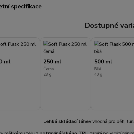
tní specifikace
Dostupné vari
0 ml
250 ml
500 ml
Černá
Bílá
g
29 g
40 g
Lehká skládací láhev
vhodná pro běh, turis
ky měkkému tělu z
potravinářského TPU
zabírá po vypití mini