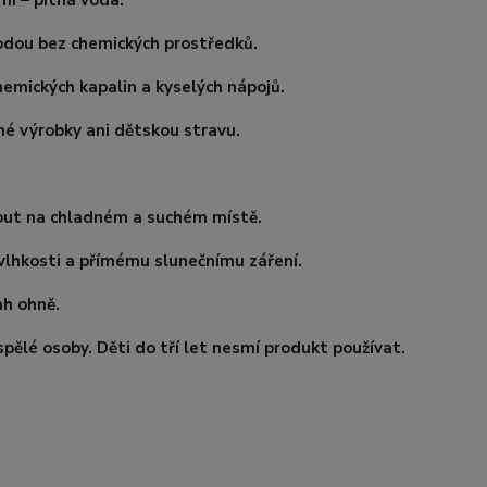
mi – pitná voda.
odou bez chemických prostředků.
hemických kapalin a kyselých nápojů.
né výrobky ani dětskou stravu.
out na chladném a suchém místě.
vlhkosti a přímému slunečnímu záření.
h ohně.
ělé osoby. Děti do tří let nesmí produkt používat.