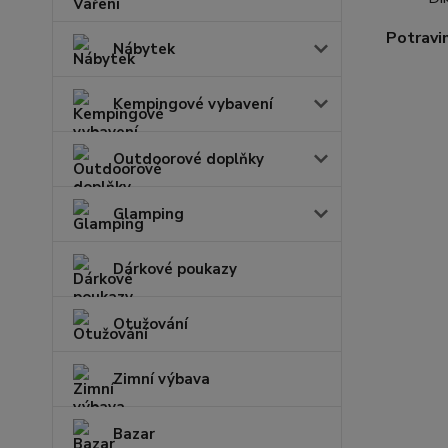
Potravi
Nábytek
Kempingové vybavení
Outdoorové doplňky
Glamping
Dárkové poukazy
Otužování
Zimní výbava
Bazar