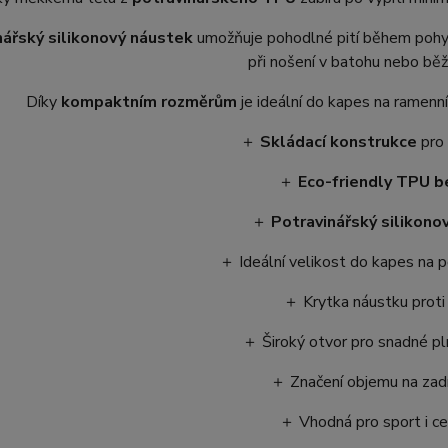
nářský silikonový náustek
umožňuje pohodlné pití během poh
při nošení v batohu nebo bě
Díky
kompaktním rozměrům
je ideální do kapes na ramenn
＋
Skládací konstrukce
pro 
＋
Eco-friendly TPU 
＋
Potravinářský silikono
＋ Ideální velikost do kapes na 
＋ Krytka náustku proti
＋ Široký otvor pro snadné pln
＋ Značení objemu na zad
＋ Vhodná pro sport i ce