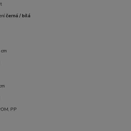
t
ení
černá / bílá
 cm
g
 cm
g
 POM, PP