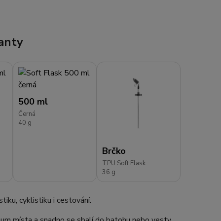
anty
500 ml
Černá
40 g
Brčko
TPU Soft Flask
36 g
tiku, cyklistiku i cestování.
mum místa a snadno se sbalí do batohu nebo vesty.